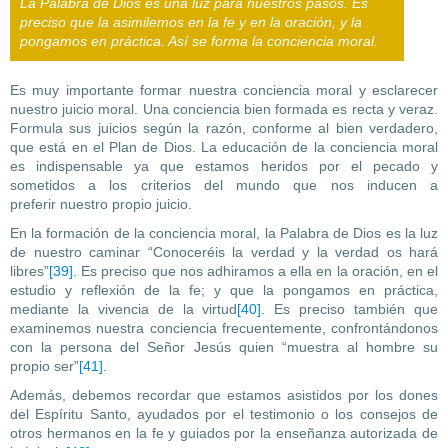
La Palabra de Dios es una luz para nuestros pasos. Es
preciso que la asimilemos en la fe y en la oración, y la
pongamos en práctica. Así se forma la conciencia moral.
Es muy importante formar nuestra conciencia moral y esclarecer
nuestro juicio moral. Una conciencia bien formada es recta y veraz.
Formula sus juicios según la razón, conforme al bien verdadero,
que está en el Plan de Dios. La educación de la conciencia moral
es indispensable ya que estamos heridos por el pecado y
sometidos a los criterios del mundo que nos inducen a
preferir nuestro propio juicio.
En la formación de la conciencia moral, la Palabra de Dios es la luz
de nuestro caminar “Conoceréis la verdad y la verdad os hará
libres”
[39]
. Es preciso que nos adhiramos a ella en la oración, en el
estudio y reflexión de la fe; y que la pongamos en práctica,
mediante la vivencia de la virtud
[40]
. Es preciso también que
examinemos nuestra conciencia frecuentemente, confrontándonos
con la persona del Señor Jesús quien “muestra al hombre su
propio ser”
[41]
.
Además, debemos recordar que estamos asistidos por los dones
del Espíritu Santo, ayudados por el testimonio o los consejos de
otros hermanos en la fe y guiados por la enseñanza autorizada de