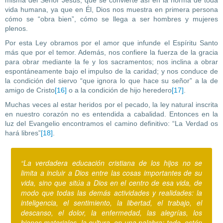
misma del Señor Jesús, que se convierte así en la norma de toda
vida humana, ya que en Él, Dios nos muestra en primera persona
cómo se “obra bien”, cómo se llega a ser hombres y mujeres
plenos.
Por esta Ley obramos por el amor que infunde el Espíritu Santo
más que por el temor. Además, nos confiere la fuerza de la gracia
para obrar mediante la fe y los sacramentos; nos inclina a obrar
espontáneamente bajo el impulso de la caridad; y nos conduce de
la condición del siervo “que ignora lo que hace su señor” a la de
amigo de Cristo
[16]
o a la condición de hijo heredero
[17]
.
Muchas veces al estar heridos por el pecado, la ley natural inscrita
en nuestro corazón no es entendida a cabalidad. Entonces en la
luz del Evangelio encontramos el camino definitivo: “La Verdad os
hará libres”
[18]
.
“La verdadera educación cristiana de los hijos no se
limita a incluir a Dios entre las cosas importantes de su
vida, sino que sitúa a Dios en el centro de esa vida, de
modo que todas las demás actividades y realidades: la
inteligencia, el sentimiento, la libertad, el trabajo, el
descanso, el dolor, la enfermedad, las alegrías, los
bienes materiales, la cultura, en una palabra: todo, estén