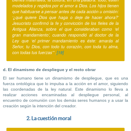
modelados y regidos por el amor a Dios. Los hijos tienen
que habituarse a pensar antes de cada acción u omisión:
‘¿qué quiere Dios que haga o deje de hacer ahora?’
Jesucristo confirmó la fe y convicción de los fieles de la
Antigua Alianza, sobre el que consideraban como ‘el
gran mandamiento’, cuando respondió al doctor de la
Ley que ‘el primer mandamiento es éste: amarás al
Señor, tu Dios, con todo tu corazón, con toda tu alma,
con todas tus fuerzas’” .
[19]
d. El dinamismo de despliegue y el recto obrar
El ser humano tiene un dinamismo de despliegue, que es una
fuerza ontológica que lo impulsa a la acción en el amor, siguiendo
las coordenadas de la ley natural. Este dinamismo lo lleva a
realizar acciones encaminadas al despliegue personal, al
encuentro de comunión con los demás seres humanos y a usar la
creación según la intención del creador.
2. La cuestión moral