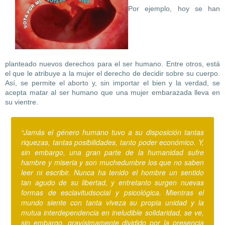
Por ejemplo, hoy se han
planteado nuevos derechos para el ser humano. Entre otros, está
el que le atribuye a la mujer el derecho de decidir sobre su cuerpo.
Así, se permite el aborto y, sin importar el bien y la verdad, se
acepta matar al ser humano que una mujer embarazada lleva en
su vientre.
“Jamás el género humano tuvo a su disposición tantas
riquezas, tantas posibilidades, tanto poder económico. Y,
sin embargo, una gran parte de la humanidad sufre
hambre y miseria y son muchedumbre los que no saben
leer ni escribir. Nunca ha tenido el hombre un sentido
tan agudo de su libertad, y entretanto surgen nuevas
formas de esclavitudsocial y psicológica. Mientras el
mundo siente con tanta viveza su propia unidad y la
mutua interdependencia en ineludible solidaridad, se ve,
sin embargo, gravísimamente dividido por la presencia