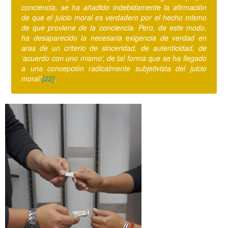
conciencia, se ha añadido indebidamente la afirmación
de que el juicio moral es verdadero por el hecho mismo
de que proviene de la conciencia. Pero, de este modo,
ha desaparecido la necesaria exigencia de verdad en
aras de un criterio de sinceridad, de autenticidad, de
‘acuerdo con uno mismo’, de tal forma que se ha llegado
a una concepción radicalmente subjetivista del juicio
moral”
[22]
.