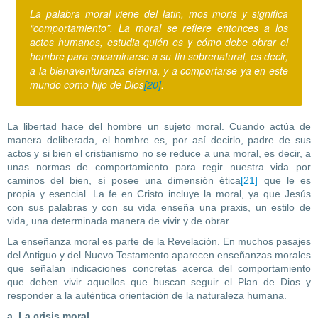
La palabra moral viene del latin, mos moris y significa
“comportamiento”. La moral se refiere entonces a los
actos humanos, estudia quién es y cómo debe obrar el
hombre para encaminarse a su fin sobrenatural, es decir,
a la bienaventuranza eterna, y a comportarse ya en este
mundo como hijo de Dios
[20]
.
La libertad hace del hombre un sujeto moral. Cuando actúa de
manera deliberada, el hombre es, por así decirlo, padre de sus
actos y si bien el cristianismo no se reduce a una moral, es decir, a
unas normas de comportamiento para regir nuestra vida por
caminos del bien, sí posee una dimensión ética
[21]
que le es
propia y esencial. La fe en Cristo incluye la moral, ya que Jesús
con sus palabras y con su vida enseña una praxis, un estilo de
vida, una determinada manera de vivir y de obrar.
La enseñanza moral es parte de la Revelación. En muchos pasajes
del Antiguo y del Nuevo Testamento aparecen enseñanzas morales
que señalan indicaciones concretas acerca del comportamiento
que deben vivir aquellos que buscan seguir el Plan de Dios y
responder a la auténtica orientación de la naturaleza humana.
a. La crisis moral