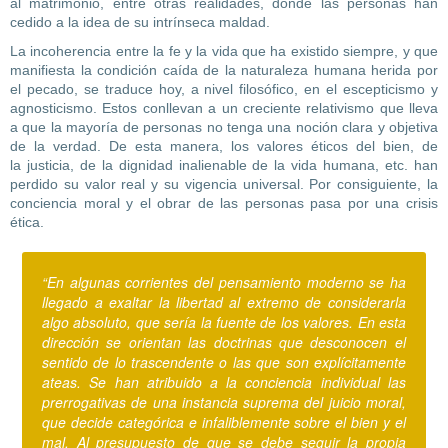
al matrimonio, entre otras realidades, donde las personas han
cedido a la idea de su intrínseca maldad.
La incoherencia entre la fe y la vida que ha existido siempre, y que
manifiesta la condición caída de la naturaleza humana herida por
el pecado, se traduce hoy, a nivel filosófico, en el escepticismo y
agnosticismo. Estos conllevan a un creciente relativismo que lleva
a que la mayoría de personas no tenga una noción clara y objetiva
de la verdad. De esta manera, los valores éticos del bien, de
la justicia, de la dignidad inalienable de la vida humana, etc. han
perdido su valor real y su vigencia universal. Por consiguiente, la
conciencia moral y el obrar de las personas pasa por una crisis
ética.
“En algunas corrientes del pensamiento moderno se ha
llegado a exaltar la libertad al extremo de considerarla
algo absoluto, que sería la fuente de los valores. En esta
dirección se orientan las doctrinas que desconocen el
sentido de lo trascendente o las que son explícitamente
ateas. Se han atribuido a la conciencia individual las
prerrogativas de una instancia suprema del juicio moral,
que decide categórica e infaliblemente sobre el bien y el
mal. Al presupuesto de que se debe seguir la propia