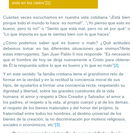
está en los cielos”[1].
Cuántas veces escuchamos en nuestra vida cotidiana “¡Está bien
porque todo el mundo lo hace: es normal!”, “¡Yo pienso que esto es
bueno, pero tú no!” o “Siento que está mal, pero no sé por qué” o
“Lo que importa es que te sientas bien con lo que haces”.
¿Cómo podemos saber qué es bueno o malo? ¿Qué actitudes
debemos tomar en las diferentes situaciones que vivimos?Ante
estas interrogantes, San Juan Pablo II nos responde: “Es necesario
que el hombre de hoy se dirija nuevamente a Cristo para obtener
de Él la respuesta sobre lo que es bueno y lo que es malo”
[2]
.
Y en este sentido “la familia cristiana tiene el grandísimo reto de
formar en la verdad y en la rectitud la conciencia moral de sus
hijos, de ayudarlos a formar una conciencia recta, respetando su
dignidad y libertad, sobre las grandes cuestiones de la vida
humana: el amor y respeto a Dios Creador y Salvador, el amor a
los padres, el respeto a la vida, al propio cuerpo y al de los demás,
el respeto de los bienes materiales y del honor del prójimo, la
fraternidad entre todos los hombres, el destino universal de los
bienes de la creación, la no discriminación por motivos religiosos,
sociales o económicos, etc”
[3]
.