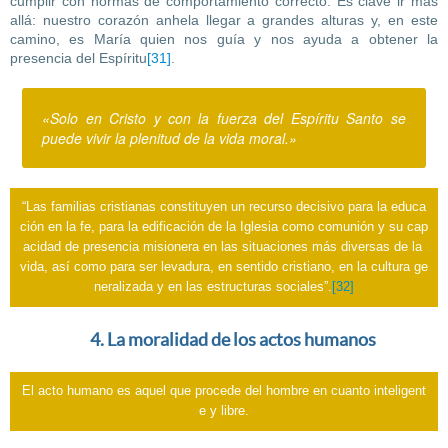
cumplir con normas de comportamiento correcto. Es clave ir más
allá: nuestro corazón anhela llegar a grandes alturas y, en este
camino, es María quien nos guía y nos ayuda a obtener la
presencia del Espíritu
[31]
.
«Solo en Cristo y con la fuerza del Espíritu Santo se
puede vivir la plenitud de la vida moral.»
“Las familias cristianas constituyen un recurso decisivo para la educa
ción en la fe, para la edificación de la Iglesia como comunión y su cap
acidad de presencia misionera en las situaciones más diversas de la 
vida, así como para ser levadura, en sentido cristiano, en la cultura ge
neralizada y en las estructuras sociales”.
[32]
4. La moralidad de los actos humanos
El acto humano es aquel que procede del hombre en cuanto inteligent
e y libre.