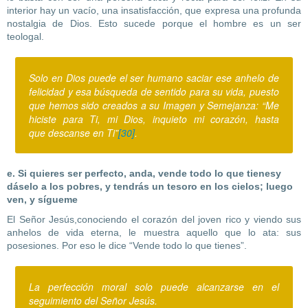
interior hay un vacío, una insatisfacción, que expresa una profunda
nostalgia de Dios. Esto sucede porque el hombre es un ser
teologal.
Solo en Dios puede el ser humano saciar ese anhelo de
felicidad y esa búsqueda de sentido para su vida, puesto
que hemos sido creados a su Imagen y Semejanza: “Me
hiciste para Ti, mi Dios, inquieto mi corazón, hasta
que descanse en Ti”
[30]
.
e. Si quieres ser perfecto, anda, vende todo lo que tienesy
dáselo a los pobres, y tendrás un tesoro en los cielos; luego
ven, y sígueme
El Señor Jesús,conociendo el corazón del joven rico y viendo sus
anhelos de vida eterna, le muestra aquello que lo ata: sus
posesiones. Por eso le dice “Vende todo lo que tienes”.
La perfección moral solo puede alcanzarse en el
seguimiento del Señor Jesús.