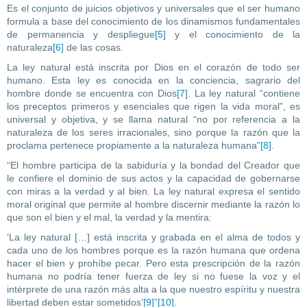
Es el conjunto de juicios objetivos y universales que el ser humano
formula a base del conocimiento de los dinamismos fundamentales
de permanencia y despliegue
[5]
y el conocimiento de la
naturaleza
[6]
de las cosas.
La ley natural está inscrita por Dios en el corazón de todo ser
humano. Esta ley es conocida en la conciencia, sagrario del
hombre donde se encuentra con Dios
[7]
. La ley natural “contiene
los preceptos primeros y esenciales que rigen la vida moral”, es
universal y objetiva, y se llama natural “no por referencia a la
naturaleza de los seres irracionales, sino porque la razón que la
proclama pertenece propiamente a la naturaleza humana”
[8]
.
“El hombre participa de la sabiduría y la bondad del Creador que
le confiere el dominio de sus actos y la capacidad de gobernarse
con miras a la verdad y al bien. La ley natural expresa el sentido
moral original que permite al hombre discernir mediante la razón lo
que son el bien y el mal, la verdad y la mentira:
‘La ley natural […] está inscrita y grabada en el alma de todos y
cada uno de los hombres porque es la razón humana que ordena
hacer el bien y prohíbe pecar. Pero esta prescripción de la razón
humana no podría tener fuerza de ley si no fuese la voz y el
intérprete de una razón más alta a la que nuestro espíritu y nuestra
libertad deben estar sometidos’
[9]
”
[10]
.