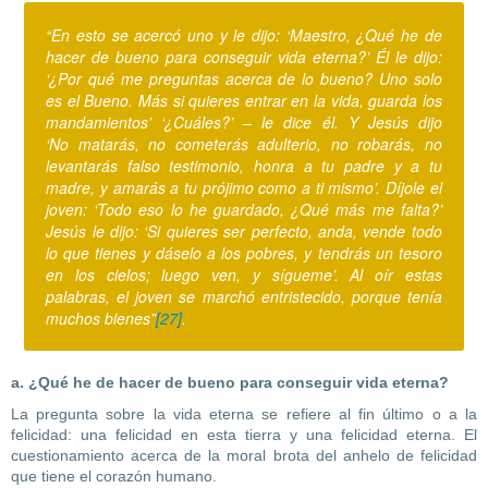
“En esto se acercó uno y le dijo: ‘Maestro, ¿Qué he de
hacer de bueno para conseguir vida eterna?’ Él le dijo:
‘¿Por qué me preguntas acerca de lo bueno? Uno solo
es el Bueno. Más si quieres entrar en la vida, guarda los
mandamientos’ ‘¿Cuáles?’ – le dice él. Y Jesús dijo
‘No matarás, no cometerás adulterio, no robarás, no
levantarás falso testimonio, honra a tu padre y a tu
madre, y amarás a tu prójimo como a ti mismo’. Díjole el
joven: ‘Todo eso lo he guardado, ¿Qué más me falta?’
Jesús le dijo: ‘Si quieres ser perfecto, anda, vende todo
lo que tienes y dáselo a los pobres, y tendrás un tesoro
en los cielos; luego ven, y sígueme’. Al oír estas
palabras, el joven se marchó entristecido, porque tenía
muchos bienes”
[27]
.
a. ¿Qué he de hacer de bueno para conseguir vida eterna?
La pregunta sobre la vida eterna se refiere al fin último o a la
felicidad: una felicidad en esta tierra y una felicidad eterna. El
cuestionamiento acerca de la moral brota del anhelo de felicidad
que tiene el corazón humano.