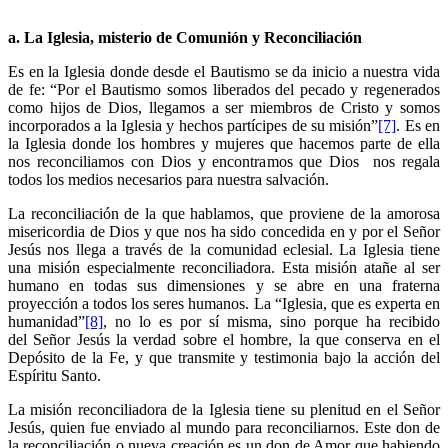
a. La Iglesia, misterio de Comunión y Reconciliación
Es en la Iglesia donde desde el Bautismo se da inicio a nuestra vida
de fe: “Por el Bautismo somos liberados del pecado y regenerados
como hijos de Dios, llegamos a ser miembros de Cristo y somos
incorporados a la Iglesia y hechos partícipes de su misión”
[7]
. Es en
la Iglesia donde los hombres y mujeres que hacemos parte de ella
nos reconciliamos con Dios y encontramos que Dios nos regala
todos los medios necesarios para nuestra salvación.
La reconciliación de la que hablamos, que proviene de la amorosa
misericordia de Dios y que nos ha sido concedida en y por el Señor
Jesús nos llega a través de la comunidad eclesial. La Iglesia tiene
una misión especialmente reconciliadora. Esta misión atañe al ser
humano en todas sus dimensiones y se abre en una fraterna
proyección a todos los seres humanos. La “Iglesia, que es experta en
humanidad”
[8]
, no lo es por sí misma, sino porque ha recibido
del Señor Jesús la verdad sobre el hombre, la que conserva en el
Depósito de la Fe, y que transmite y testimonia bajo la acción del
Espíritu Santo.
La misión reconciliadora de la Iglesia tiene su plenitud en el Señor
Jesús, quien fue enviado al mundo para reconciliarnos. Este don de
la reconciliación o nueva creación es un don de Amor que habiendo