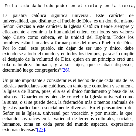
“Me ha sido dado todo poder en el cielo y en la tierra,
La palabra católica significa universal. Este carácter de
universalidad, que distingue al Pueblo de Dios, es un don del mismo
Señor. Gracias a este carácter, la Iglesia Católica tiende siempre y
eficazmente a reunir a la humanidad entera con todos sus valores
bajo Cristo como cabeza, en la unidad del Espíritu.“Todos los
hombres están llamados a formar parte del nuevo Pueblo de Dios.
Por lo cual, este pueblo, sin dejar de ser uno y único, debe
extenderse a todo el mundo y en todos los tiempos, para así cumplir
el designio de la voluntad de Dios, quien en un principio creó una
sola naturaleza humana, y a sus hijos, que estaban dispersos,
determinó luego congregarlos”
[26]
.
Un punto importante a considerar es el hecho de que cada una de las
iglesias particulares son católicas, en tanto que comulgan y se unen a
la Iglesia de Roma, pues, ella es el único fundamento y base de las
mismas. “Guardémonos bien de concebir la Iglesia universal como
la suma, o si se puede decir, la federación más o menos anómala de
Iglesias particulares esencialmente diversas. En el pensamiento del
Señor es la Iglesia, universal por vocación y por misión, la que,
echando sus raíces en la variedad de terrenos culturales, sociales,
humanos, toma en cada parte del mundo aspectos, expresiones
externas diversas”
[27]
.