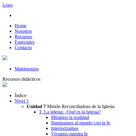
Logo
Home
Nosotros
Recursos
Especiales
Contacto
Matrimonios
Recursos didácticos
Índice
Nivel 1
Unidad 7
Misión Reconciliadora de la Iglesia
T. La iglesia: ¿Qué es la Iglesia?
Miramos la realidad
Iluminamos al mundo con la fe
Interiorizamos
Vivamos nuestra fe