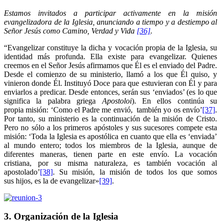
Estamos invitados a participar activamente en la misión
evangelizadora de la Iglesia, anunciando a tiempo y a destiempo al
Señor Jesús como Camino, Verdad y Vida
[36]
.
“Evangelizar constituye la dicha y vocación propia de la Iglesia, su
identidad más profunda. Ella existe para evangelizar. Quienes
creemos en el Señor Jesús afirmamos que Él es el enviado del Padre.
Desde el comienzo de su ministerio, llamó a los que Él quiso, y
vinieron donde Él. Instituyó Doce para que estuvieran con Él y para
enviarlos a predicar. Desde entonces, serán sus ‘enviados’ (es lo que
significa la palabra griega
Apostoloi
). En ellos continúa su
propia misión: ‘Como el Padre me envió, también yo os envío’
[37]
.
Por tanto, su ministerio es la continuación de la misión de Cristo.
Pero no sólo a los primeros apóstoles y sus sucesores compete esta
misión: ‘Toda la Iglesia es apostólica en cuanto que ella es ‘enviada’
al mundo entero; todos los miembros de la Iglesia, aunque de
diferentes maneras, tienen parte en este envío. La vocación
cristiana, por su misma naturaleza, es también vocación al
apostolado’
[38]
. Su misión, la misión de todos los que somos
sus hijos, es la de evangelizar»
[39]
.
3. Organización de la Iglesia