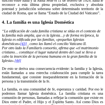
suscrito entre Italia y la Santa Sede el 11 de febrero de 1929, Italia le
reconoce a esta última plena propiedad, exclusiva y absoluta
potestad y jurisdicción soberana sobre determinado territorio de la
ciudad de Roma, que se llama “Estado de la Ciudad del Vaticano”.
4. La familia es una Iglesia Doméstica
“La edificación de cada familia cristiana se sitúa en el contexto de
la familia más amplia, que es la Iglesia…y de forma recíproca, la
Iglesia es edificada por las familias, «pequeñas Iglesias
domésticas»
[43]
, como las llamó el concilio Vaticano II.
Por otro lado la Familiaris consortio, afirma que «el matrimonio
cristiano… constituye el lugar natural dentro del cual se lleva a
cabo la inserción de la persona humana en la gran familia de la
Iglesia».
[44]
De esto se deriva una consecuencia evidente: la familia y la Iglesia,
están llamadas a una estrecha colaboración para cumplir la tarea
fundamental, que consiste inseparablemente en la formación de la
persona y la transmisión de la fe.
La familia, es una comunidad de fe, esperanza y caridad. Por eso le
podemos llamar Iglesia doméstica. La familia cristiana es una
comunión de personas, llamadas a reflejar la comunión que existe en
Dios entre el Padre, el Hijo y el Espíritu Santo. Así como Dios es