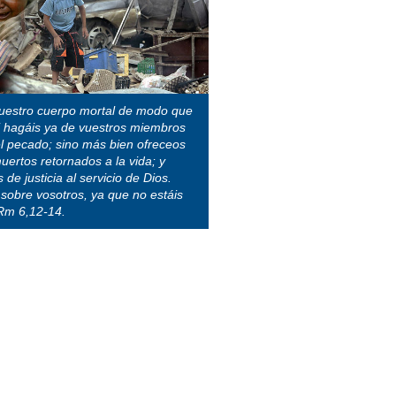
vuestro cuerpo mortal de modo que
i hagáis ya de vuestros miembros
del pecado; sino más bien ofreceos
ertos retornados a la vida; y
e justicia al servicio de Dios.
sobre vosotros, ya que no estáis
 Rm 6,12-14.