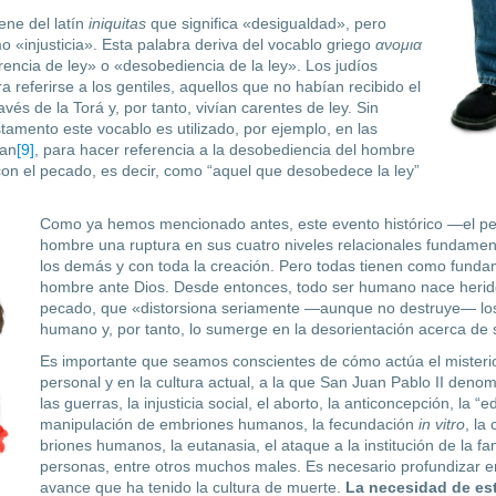
ene del latín
iniquitas
que significa «desigualdad», pero
 «injusticia». Esta palabra deriva del vocablo griego
ανομια
rencia de ley» o «desobediencia de la ley». Los judíos
a referirse a los gentiles, aque­llos que no habían recibido el
vés de la Torá y, por tanto, vivían carentes de ley. Sin
amento este vocablo es utilizado, por ejemplo, en las
uan
[9]
, para hacer referencia a la desobediencia del hombre
con el pecado, es decir, como “aquel que desobedece la ley”
Como ya hemos mencionado antes, este evento histórico —el pec
hombre una ruptura en sus cuatro niveles relacio­nales fundamen
los demás y con toda la creación. Pero todas tienen como fundam
hombre ante Dios. Desde entonces, todo ser humano nace herido 
pecado, que «distorsiona seriamente —aunque no destruye— lo
humano y, por tanto, lo sumerge en la desorientación acerca de 
Es importante que seamos conscientes de cómo actúa el misterio 
personal y en la cultura actual, a la que San Juan Pablo II den
las guerras, la injusticia social, el aborto, la anticoncepción, la 
manipulación de em­briones humanos, la fecundación
in vitro
, la
briones humanos, la eutanasia, el ataque a la institución de la fami
personas, entre otros muchos males. Es necesario profundizar e
avance que ha tenido la cultura de muerte.
La ne­cesidad de est