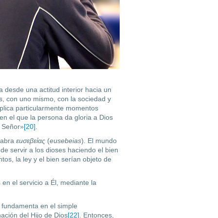
desde una ac­titud interior hacia un
ios, con uno mismo, con la sociedad y
mplica particularmente momentos
en el que la persona da glo­ria a Dios
l Señor»
[20]
.
alabra
εuσεβεἰας
(
eusebeias
). El mundo
 de servir a los dioses haciendo el bien
os, la ley y el bien serían objeto de
 en el servicio a Él, mediante la
e fundamenta en el simple
ación del Hijo de Dios
[22]
. Entonces,