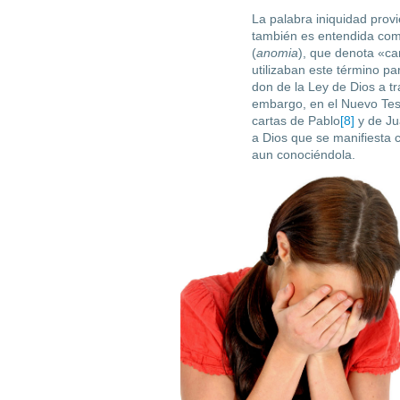
La palabra iniquidad provi
también es entendida como
(
anomia
), que denota «ca
utilizaban este término par
don de la Ley de Dios a tra
embargo, en el Nuevo Test
cartas de Pablo
[8]
y de J
a Dios que se manifiesta 
aun conociéndola.