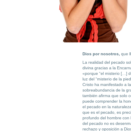
Dios por nosotros,
que l
La realidad del pecado sol
divina gra­cias a la Encar
«porque “el misterio […] d
luz del “misterio de la pie
Cristo ha manifestado a la
sobreabundancia de la gr
también afirma que solo 
puede comprender la hond
el pecado en la naturalez
que es el pecado, es preci
profundo del hombre con D
del pecado no es desenma
rechazo y oposición a Dio