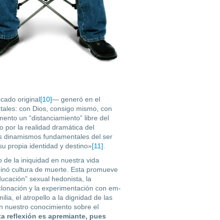
ado ori­ginal
[10]
— generó en el
tales: con Dios, consigo mismo, con
ento un “distanciamiento” libre del
por la realidad dramática del
s dinamismos fundamentales del ser
su propia identidad y destino»
[11]
.
de la ini­quidad en nuestra vida
ominó cultura de muerte. Esta promueve
“educación” sexual hedonista, la
 clonación y la experimentación con em­
lia, el atropello a la dignidad de las
n nuestro conocimiento sobre el
a reflexión es apremian­te, pues