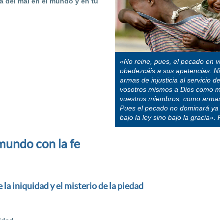
 del mal en el mundo y en tu
«No reine, pues, el pecado en 
obedezcáis a sus apetencias. N
armas de injusticia al servicio 
vosotros mismos a Dios como mu
vuestros miembros, como armas d
Pues el pecado no dominará ya 
bajo la ley sino bajo la gracia».
mundo con la fe
e la iniquidad y el misterio de la piedad