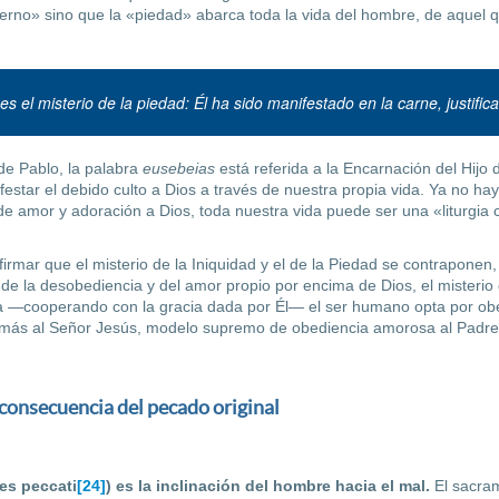
terno» sino que la «piedad» abarca toda la vida del hombre, de aquel q
s el misterio de la piedad: Él ha sido manifestado en la carne, justific
de Pablo, la palabra
eusebeias
está referida a la En­carnación del Hijo 
estar el debido culto a Dios a través de nuestra propia vida. Ya no 
e amor y adoración a Dios, toda nuestra vida puede ser una «liturgia 
rmar que el misterio de la Iniquidad y el de la Piedad se contraponen
de la desobediencia y del amor propio por encima de Dios, el misterio 
 —coope­rando con la gracia dada por Él— el ser humano opta por ob
ás al Señor Jesús, modelo supremo de obediencia amorosa al Padre y
 consecuencia del pecado original
es peccati
[24]
) es la inclinación del hombre hacia el mal.
El sacra