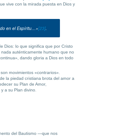
ue vive con la mirada puesta en Dios y
ado en el Espíritu…»
[23]
.
de Dios: lo que significa que por Cristo
hay nada auténticamente humano que no
continua», dando gloria a Dios en todo
, son movimientos «contrarios».
de la piedad cristiana brota del amor a
edecer su Plan de Amor,
 a su Plan divino.
mento del Bautismo —que nos