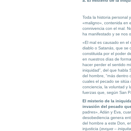
a. El misterio de la iniq
Toda la historia personal 
«maligno», contenida en 
connivencia con el mal. No
ha manifestado y se nos 
«El mal es causado en el m
diablo o Satanás, que se 
constituida por el poder 
en nuestros días de forma
hacer perder el sentido mi
iniquidad”, del que habla
del hombre, “más dentro 
cuales el pecado se sitúa
conciencia, la voluntad y 
fuerzas que, según San Pa
El misterio de la iniquid
in­vasión del pecado q
padres», Adán y Eva, cua
desobediencia genera en­t
del hombre a este Don, e
injusticia (
ανομια – iniquit