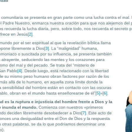
uidad
y comunitaria se presenta en gran parte como una lucha contra el mal. 
el Padre Nuestro, enmarca nuestra oración para que nos alejemos del
s recuerda la lucha diaria, pero, sobre todo, nos recuerda el secreto p
ofrece en Jesús
[2]
.
undo por el ser espiritual al que la revelación bíbli­ca llama
opone libremente a Dios
[3]
. La “malignidad” humana,
demoniaco o suscitada por su influencia, se presenta también
 atrayente, seduciendo las men­tes y los corazones para
smo del mal y del pecado. Se trata del “misterio de
 San Pablo
[4]
. Desde luego, está relacionado con la libertad
de su mismo peso humano obran factores por razón de los
 más allá de lo humano, en aquella zona límite donde la
la sensibilidad del hombre están en contacto con las oscuras
blo, obran en el mundo hasta enseño­rearse de él”
[5]
»
[6]
.
ad es la ruptura e injusticia del hombre frente a Dios y la
ue inunda el mundo.
Co­mienza con nuestros «primeros
ndo deciden libremente desobedecer a Dios
[7]
. Este acto de
onces una desigualdad entre el Don de Dios y la respuesta
n otras palabras, se da lo que podríamos denominar una
as
).