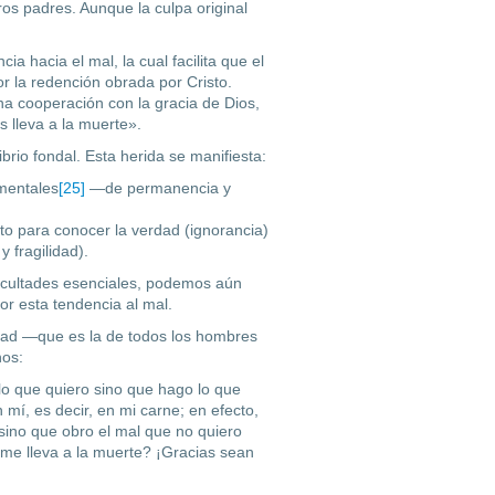
os padres. Aunque la culpa original
a hacia el mal, la cual facilita que el
 la redención obrada por Cristo.
na cooperación con la gracia de Dios,
s lleva a la muerte».
rio fondal. Esta herida se manifiesta:
mentales
[25]
—de permanencia y
cto para conocer la verdad (ignorancia)
y fragilidad).
facultades esenciales, podemos aún
por esta tendencia al mal.
dad —que es la de todos los hombres
nos:
o que quiero sino que hago lo que
mí, es decir, en mi carne; en efecto,
, sino que obro el mal que no quiero
me lleva a la muerte? ¡Gracias sean