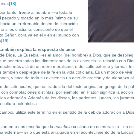
oria»
[18]
.
por tanto, frente al hombre —a toda la
 pecado y tocado en lo más íntimo de su
 hacia un irrefrenable deseo de liberación
e si es cristiano, consciente de que el
sto Señor, obra ya en él y en el mundo con
»
[19]
.
 también explica la respuesta de amor
 de Dios.
La Eusebia «es el amor (del hombre) a Dios, que se despliega 
 que penetra todas las dimensiones de la existencia: la rela­ción con D
ucho más allá de un mero moralismo, o del culto externo y formal. I
s también despliegue de la fe en la vida cotidiana. Es un modo de vivir 
iones, y hace de toda su existencia un acto de oración y de alabanza a
e del latín
pietas
, que es traducida del texto original en griego de la p
a
con connotaciones distintas, por ejemplo, en Platón significa la acción
da adora­ción. Además de los dioses, los parientes, jueces, los jurament
 cultura helenística.
 cambio, utiliza este término en el sentido de la debida adoración a Dios
estamento nos enseña que la
eusebeia
cristiana no es moralista—no s
 externa— sino que está arraigada en el acontecimiento de la Encarn