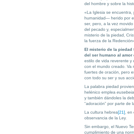
del hombre y sobre la hist
«La Iglesia se encuentra, 
humanidad— herido por el
ser, pero, a la vez movido
del pecado y, especialment
misterio de la piedad, Cri
la fuerza de la Redención
El misterio de la piedad
del ser humano al amor
estilo de vida reverente y
con el mundo creado. Va m
fuertes de oración, pero e
con todo su ser y sus acc
La palabra piedad provien
helénico emplea
eu­sebei
y también dándoles la debi
“adoración” por parte de la
La cultura hebrea
[21]
, en
observancia de la Ley.
Sin embargo, el Nuevo T
cumplimiento de una norma