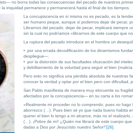
isto— no borra todas las consecuencias del pecado de nuestros primer
e la iniquidad permanece y permanecerá hasta el final de los tiempos.
La concupiscencia en sí misma no es pecado, es la tendenci
ser humano peque, aunque sí podemos dejar de pecar, por
Librarnos del pecado, dejar de pecar, impli­cará siempre u
sin la cual no podríamos «librarnos de este cuerpo que no
La ruptura del pecado introduce en el hombre un desequilib
• por una errada decodificación de los dinamismos funda
despliegue—.
• por la distorsión de sus facultades ofuscación del intele
y debilitamiento de la voluntad para seguir el bien (malicia 
Pero esto no significa una pérdi­da absoluta de nuestras 
conocer la verdad y optar por el bien pero con dificultad, 
San Pablo manifiesta de manera muy elocuente su fragili
afectados por la concupiscencia— en su carta a los roma
«Realmente mi proceder no lo comprendo; pues no hago l
aborrezco (…). Pues bien sé yo que nada bueno habita en 
querer el bien lo tengo a mi alcance, más no el realizarlo
(…). ¡Pobre de mí! ¿Quién me librará de este cuerpo que 
dadas a Dios por Jesucristo nuestro Señor!”
[26]
.