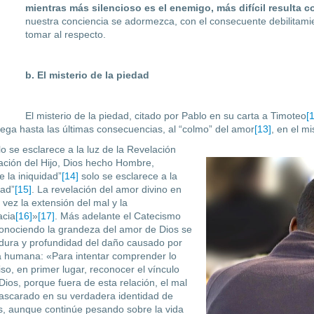
mientras más silencioso es el enemigo, más difícil resulta c
nuestra conciencia se adormezca, con el consecuente debilitami
tomar al respecto.
b. El misterio de la piedad
El misterio de la piedad, citado por Pablo en su carta a Timoteo
[
lega hasta las últimas con­secuencias, al “colmo” del amor
[13]
, en el m
o se esclarece a la luz de la Revelación
nación del Hijo, Dios hecho Hombre,
e la iniquidad”
[14]
solo se esclarece a la
dad”
[15]
. La revelación del amor divino en
 vez la extensión del mal y la
acia
[16]
»
[17]
. Más adelante el Catecismo
conociendo la grandeza del amor de Dios se
ura y profundidad del daño causado por
a humana: «Para intentar comprender lo
so, en primer lugar, reconocer el vínculo
ios, porque fuera de esta relación, el mal
scarado en su verdadera identidad de
s, aunque continúe pesando sobre la vida