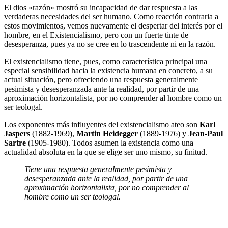
El dios «razón» mostró su incapacidad de dar respuesta a las
verdaderas necesidades del ser humano. Como reacción contraria a
estos movimientos, vemos nuevamente el despertar del interés por el
hombre, en el Existencia­lismo, pero con un fuerte tinte de
desesperanza, pues ya no se cree en lo trascendente ni en la razón.
El existencialismo tiene, pues, como carac­terística principal una
especial sensibilidad hacia la existencia humana en concreto, a su
actual situación, pero ofreciendo una res­puesta generalmente
pesimista y desespe­ranzada ante la realidad, por partir de una
aproximación horizontalista, por no com­prender al hombre como un
ser teologal.
Los exponentes más influyentes del existen­cialismo ateo son
Karl
Jaspers
(1882-1969),
Martin Heidegger
(1889-1976) y
Jean-Paul
Sartre
(1905-1980). Todos asumen la exis­tencia como una
actualidad absoluta en la que se elige ser uno mismo, su finitud.
Tiene una respuesta generalmente pesimista y
desesperanzada ante la realidad, por partir de una
aproximación horizontalista, por no comprender al
hombre como un ser teologal.