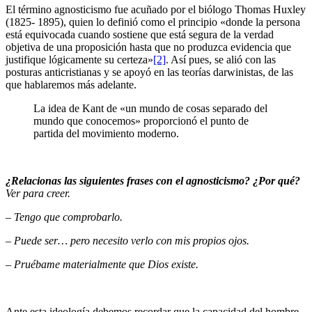
El término agnosticismo fue acuñado por el biólogo Thomas Huxley
(1825- 1895), quien lo definió como el principio «donde la persona
está equivocada cuando sostiene que está segura de la verdad
objetiva de una proposición hasta que no produzca evidencia que
justifique lógicamente su certeza»
[2]
. Así pues, se alió con las
posturas anticristianas y se apoyó en las teorías darwinis­tas, de las
que hablaremos más adelante.
La idea de Kant de «un mundo de cosas separado del
mundo que conocemos» proporcionó el punto de
partida del movimiento moderno.
¿Relacionas las siguientes frases con el agnosticismo? ¿Por qué?
Ver para creer.
–
Tengo que comprobarlo.
–
Puede ser… pero necesito verlo con mis propios ojos.
–
Pruébame materialmente que Dios existe.
Ante esta ideología debemos recordar que la capacidad del hombre