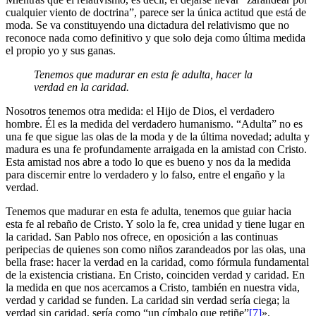
cualquier viento de doctrina”, parece ser la única actitud que está de
moda. Se va constituyendo una dictadura del relativismo que no
reconoce nada como definitivo y que solo deja como última medida
el propio yo y sus ganas.
Tenemos que madurar en esta fe adulta, hacer la
verdad en la caridad.
Nosotros tenemos otra medida: el Hijo de Dios, el verdadero
hombre. Él es la medida del verdadero humanismo. “Adulta” no es
una fe que sigue las olas de la moda y de la última novedad; adulta y
madura es una fe profundamente arraigada en la amistad con Cristo.
Esta amistad nos abre a todo lo que es bueno y nos da la medida
para discernir entre lo verdadero y lo falso, entre el engaño y la
verdad.
Tenemos que madurar en esta fe adulta, tenemos que guiar hacia
esta fe al rebaño de Cristo. Y solo la fe, crea unidad y tiene lugar en
la caridad. San Pa­blo nos ofrece, en oposición a las continuas
peripecias de quienes son como niños zarandeados por las olas, una
bella frase: hacer la verdad en la caridad, como fórmula fundamental
de la existencia cristiana. En Cristo, coinciden verdad y caridad. En
la medida en que nos acercamos a Cristo, también en nuestra vida,
verdad y caridad se funden. La caridad sin verdad sería ciega; la
verdad sin caridad, sería como “un címbalo que retiñe”
[7]
».