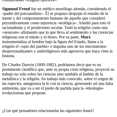
Sigmund Freud
fue un médico neurólogo alemán, considerado el
«padre del psicoanálisis». Él se propuso despojar el estudio de la
mente y del comporta­miento humano de aquello que consideró
peyorativamente como injerencia «teológica». Añadió para esto el
racionalismo y el positivismo secular. Trató la religión como una
«neurosis» afirmando que lo que lleva al sentimiento y las creencias
religiosas son el miedo y el deseo
. Por su parte,
Marx
instrumentaliza al hombre bajo la figura del Esta­do, llama a la
religión el «opio del pueblo» e impulsa uno de los movimientos
despersonalizantes y antirreligiosos más agresivos que haya visto la
historia.
De Charles Darwin (1809-1882), podríamos decir que es un
prominente científico que, ante su propia crisis religiosa, proyectó su
trabajo no solo sobre las ciencias sino también al ámbito de la
metafísica y la religión. Su trabajo más conocido, sobre el origen de
las especies, antagoniza la fe con la ciencia, generando así una falsa
antinomia, que va a ser el punto de partida para la «ideología»
evolucionista que propone.
¿Con qué pensadores relacionarías las siguientes frases?