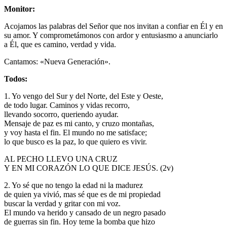
Monitor:
Acojamos las palabras del Señor que nos invitan a confiar en Él y en
su amor. Y com­prometámonos con ardor y entusiasmo a anunciarlo
a Él, que es camino, verdad y vida.
Cantamos: «Nueva Generación».
Todos:
1. Yo vengo del Sur y del Norte, del Este y Oeste,
de todo lugar. Caminos y vidas recorro,
llevando socorro, queriendo ayudar.
Mensaje de paz es mi canto, y cruzo montañas,
y voy hasta el fin. El mundo no me satisface;
lo que busco es la paz, lo que quiero es vivir.
AL PECHO LLEVO UNA CRUZ
Y EN MI CORAZÓN LO QUE DICE JESÚS. (2v)
2. Yo sé que no tengo la edad ni la madurez
de quien ya vivió, mas sé que es de mi propiedad
buscar la verdad y gritar con mi voz.
El mundo va herido y cansado de un negro pasado
de guerras sin fin. Hoy teme la bomba que hizo