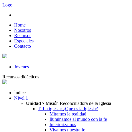
Logo
Home
Nosotros
Recursos
Especiales
Contacto
Jóvenes
Recursos didácticos
Índice
Nivel 1
Unidad 7
Misión Reconciliadora de la Iglesia
T. La iglesia: ¿Qué es la Iglesia?
Miramos la realidad
Iluminamos al mundo con la fe
Interiorizamos
Vivamos nuestra fe