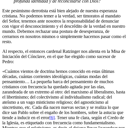
profunda identidad y de reconciliarse con Dios?
Este pesimismo derrotista está bien alejado de nuestra esperanza
cristiana. No podemos temer a la verdad, ser timoratos al mandato
del Señor, tenemos ante nosotros la responsabilidad de denunciar
con vigor el desconocimien­to y el descrédito de la verdad en nuestro
mundo. Debemos rechazar una postura de desesperanza, de
cerrarnos en nosotros mismos o simplemente hacernos pasar como el
resto.
Al respecto, el entonces cardenal Ratzinger nos alienta en la Misa de
Inicia­ción del Cónclave, en el que fue elegido como sucesor de
Pedro:
«Cuántos vientos de doctrina hemos conocido en estas últimas
décadas, cuántas corrientes ideológicas, cuántas modas del
pensamiento… La peque­ña barca del pensamiento de muchos
cristianos con frecuencia ha quedado agitada por las olas,
zarandeada de un extremo al otro: del marxismo al li­beralismo, hasta
el libertinismo; del colectivismo al individualismo radical; del
ateísmo a un vago misticismo religioso; del agnosticismo al
sincretismo, etc. Cada día nacen nuevas sectas y se realiza lo que
dice san Pablo sobre el engaño de los hombres, sobre la astucia que
tiende a inducir en el error
[6]
. Tener una fe clara, según el Credo de
la Iglesia, es etiquetado con frecuencia como fundamentalismo.
Mientras que el relativismo, es decir, el dejarse lle­var “zarandear por