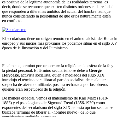
es positiva de la legítima autonomía de las realidades terrenas, es
decir, donde se reconoce que existen distintos órdenes en la realidad
que responden a diferentes ámbitos del actuar del hombre, aunque
nunca considerando la posibilidad de que estos naturalmente estén
en conflicto.
El secularismo tiene un origen remoto en el ánimo laicista del Renaci
europeo y sus inicios más próximos los podemos situar en el siglo XVI
época de la Ilustración y del Iluminismo.
Finalmente, terminó por «encerrar» la religión en la esfera de la fe y
la pie­dad personal. El término secularismo se debe a
George
Holyoake
, activista socialista, quien a mediados del siglo XIX
introdujo el término para librar al partido socialista de cualquier
sospecha de ateísmo militante, postura recha­zada por los obreros
quienes eran respetuosos de la religión.
De manera especial, vemos el materialismo de Karl Marx (1818-
1883) y el psicologismo de Sigmund Freud (1856-1939) como
exponentes del secula­rismo del siglo XIX; en esta opción secular se
buscaba terminar de liberar al «hombre nuevo» de lo que
consideraban «religión opresiva».