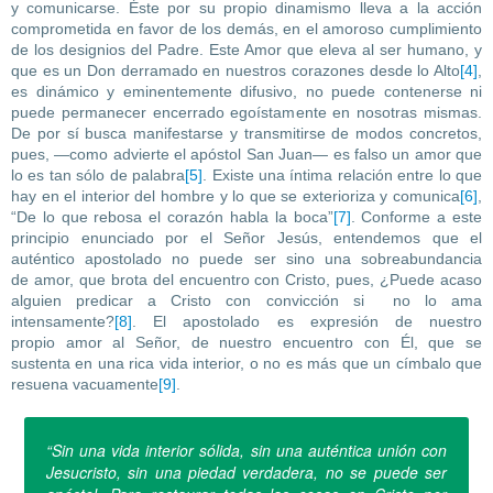
y comunicarse. Éste por su propio dinamismo lleva a la acción
comprometida en favor de los demás, en el amoroso cumplimiento
de los designios del Padre. Este Amor que eleva al ser humano, y
que es un Don derramado en nuestros corazones desde lo Alto
[4]
,
es dinámico y eminentemente difusivo, no puede contenerse ni
puede permanecer encerrado egoístamente en nosotras mismas.
De por sí busca manifestarse y transmitirse de modos concretos,
pues, —como advierte el apóstol San Juan— es falso un amor que
lo es tan sólo de palabra
[5]
. Existe una íntima relación entre lo que
hay en el interior del hombre y lo que se exterioriza y comunica
[6]
,
“De lo que rebosa el corazón habla la boca”
[7]
. Conforme a este
principio enunciado por el Señor Jesús, entendemos que el
auténtico apostolado no puede ser sino una sobreabundancia
de amor, que brota del encuentro con Cristo, pues, ¿Puede acaso
alguien predicar a Cristo con convicción si no lo ama
intensamente?
[8]
. El apostolado es expresión de nuestro
propio amor al Señor, de nuestro encuentro con Él, que se
sustenta en una rica vida interior, o no es más que un címbalo que
resuena vacuamente
[9]
.
“Sin una vida interior sólida, sin una auténtica unión con
Jesucristo, sin una piedad verdadera, no se puede ser