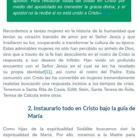
apóstol. Para restaurar todas las cosas en Cristo por
medio del apostolado es menester la gracia divina, y el
apóstol no la recibe si no está unido a Cristo»
[10]
.
Recordemos a tantas mujeres en la historia de la humanidad que
tenían su corazón transido de amor por el Señor Jesús y que
irradiaron su luz, cooperando a transformar la cultura de su época.
Estas admirables mujeres no sólo han percibido su anhelo de Dios,
sino que a través de la fe han descubierto en el rostro de Cristo la
respuesta a sus deseos de Infinito. Han vivido un profundo
encuentro con el Señor Jesús en el cual se les ha revelado
su propia identidad
[11]
, así como el rostro del Padre. Esta
comunión con Cristo las ha convertido en mujeres tremendamente
realistas buscando una respuesta incisiva a los tiempos de crisis.
Tenemos a Santa Rita de Casia, Edith Stein, Santa Teresa de Ávila,
Teresa de Calcuta entre otras.
2. Instaurarlo todo en Cristo bajo la guía de
María
Como hijas de la espiritualidad Sodálite buscamos vivir la
espiritualidad de María. Por ello, miramos a la Madre para