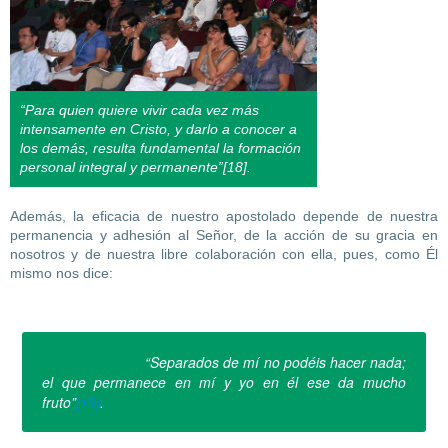
“Para quien quiere vivir cada vez más
intensamente en Cristo, y darlo a conocer a
los demás, resulta fundamental la formación
personal integral y permanente”[18].
Además, la eficacia de nuestro apostolado depende de nuestra
permanencia y adhesión al Señor, de la acción de su gracia en
nosotros y de nuestra libre colaboración con ella, pues, como Él
mismo nos dice:
“Separados de mí no podéis hacer nada;
el que permanece en mí y yo en él ese da mucho
fruto”
[19]
.