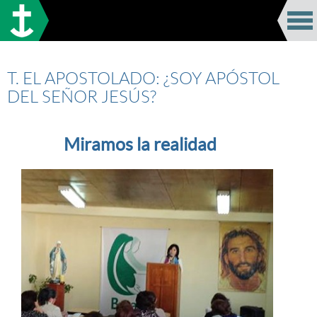
T. EL APOSTOLADO: ¿SOY APÓSTOL
DEL SEÑOR JESÚS?
Miramos la realidad