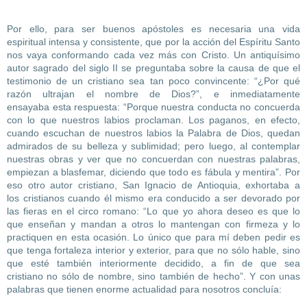
Por ello, para ser buenos apóstoles es necesaria una vida
espiritual intensa y consistente, que por la acción del Espíritu Santo
nos vaya conformando cada vez más con Cristo. Un antiquísimo
autor sagrado del siglo II se preguntaba sobre la causa de que el
testimonio de un cristiano sea tan poco convincente: “¿Por qué
razón ultrajan el nombre de Dios?”, e inmediatamente
ensayaba esta respuesta: “Porque nuestra conducta no concuerda
con lo que nuestros labios proclaman. Los paganos, en efecto,
cuando escuchan de nuestros labios la Palabra de Dios, quedan
admirados de su belleza y sublimidad; pero luego, al contemplar
nuestras obras y ver que no concuerdan con nuestras palabras,
empiezan a blasfemar, diciendo que todo es fábula y mentira”. Por
eso otro autor cristiano, San Ignacio de Antioquia, exhortaba a
los cristianos cuando él mismo era conducido a ser devorado por
las fieras en el circo romano: “Lo que yo ahora deseo es que lo
que enseñan y mandan a otros lo mantengan con firmeza y lo
practiquen en esta ocasión. Lo único que para mí deben pedir es
que tenga fortaleza interior y exterior, para que no sólo hable, sino
que esté también interiormente decidido, a fin de que sea
cristiano no sólo de nombre, sino también de hecho”. Y con unas
palabras que tienen enorme actualidad para nosotros concluía: