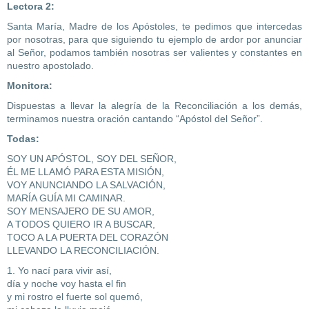
Lectora 2:
Santa María, Madre de los Apóstoles, te pedimos que intercedas
por nosotras, para que siguiendo tu ejemplo de ardor por anunciar
al Señor, podamos también nosotras ser valientes y constantes en
nuestro apostolado.
Monitora:
Dispuestas a llevar la alegría de la Reconciliación a los demás,
terminamos nuestra oración cantando “Apóstol del Señor”.
Todas:
SOY UN APÓSTOL, SOY DEL SEÑOR,
ÉL ME LLAMÓ PARA ESTA MISIÓN,
VOY ANUNCIANDO LA SALVACIÓN,
MARÍA GUÍA MI CAMINAR.
SOY MENSAJERO DE SU AMOR,
A TODOS QUIERO IR A BUSCAR,
TOCO A LA PUERTA DEL CORAZÓN
LLEVANDO LA RECONCILIACIÓN.
1. Yo nací para vivir así,
día y noche voy hasta el fin
y mi rostro el fuerte sol quemó,