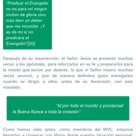
“Predicar el Evangelio
no es para mí ningún
motivo de gloria sino
más bien un deber
que me incumbe. ¡Y
ay de mí si no
predicara el
Evangelio!”[20].
Después de su resurrección, el Señor Jesús se presentó muchas
veces a los apóstoles, para reforzarlos en su fe y prepararlos para
la misión que tenían por delante, la que el Señor mismo muchas
veces anunció, y que de manera definitiva quiso entregarles
cuando se dirigió a ellos, antes de su Ascensión, con este
mandato:
“Id por todo el mundo y proclamad
la Buena Nueva a toda la creación”
[21]
.
Como hemos visto antes, como miembros del MVC, estamos
llamadas a cooperar con María desde nuestra situación personal,