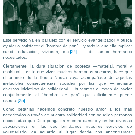
Este servicio va en paralelo con el servicio evangelizador y busca
ayudar a satisfacer el “hambre de pan” —y todo lo que ello implica:
salud, educación, vivienda, etc.
[24]
— de tantos hermanos
necesitados.
Ciertamente, la dura situación de pobreza —material, moral y
espiritual— en la que viven muchos hermanos nuestros, hace que
el anuncio de la Buena Nueva vaya acompañado de aquellas
ineludibles consecuencias sociales por las que —mediante
diversas iniciativas de solidaridad— buscamos el modo de saciar
conjuntamente el “hambre de pan” que difícilmente puede
esperar
[25]
Como betanias hacemos concreto nuestro amor a los más
necesitados a través de nuestra solidaridad con aquellas personas
necesitadas que Dios ponga en nuestro camino y en las diversas
asociaciones en las que brindamos nuestros servicios de
voluntariado, de acuerdo al lugar donde nos encontramos: