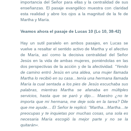
importancia del Señor para ellas y la centralidad de sus
enseñanzas. El pasaje evangélico muestra con claridad
esta realidad y abre los ojos a la magnitud de la fe de
Martha y María.
Veamos ahora el pasaje de Lucas
10 (Lc 10, 38-42)
Hay un sutil paralelo en ambos pasajes, en Lucas se
vuelve a resaltar el sentido activo de Martha y el afectivo
de María, así como la decisiva centralidad del Señor
Jesús en la vida de ambas mujeres, poniéndolas en las
dos perspectivas de la acción y de la afectividad
. “
Ye
ndo
de camino entr
ó J
esús en una aldea, una mujer llamada
Martha lo recibió en su casa…tenía una hermana llamada
María la cual sentada a los pies de Jesús escuchaba sus
palabras, mientras Martha se afanaba en múltiples
servicios, hasta que se paró y dijo… Maestro ¿no te
importa que mi hermana, me deje sola en la tarea? Dile
que me ayude… El Señor le replicó: “Martha…Martha…te
preocupas y te inquietas por muchas cosas, una sola es
necesaria María escogió la mejor parte y no se la
quitarán
«.