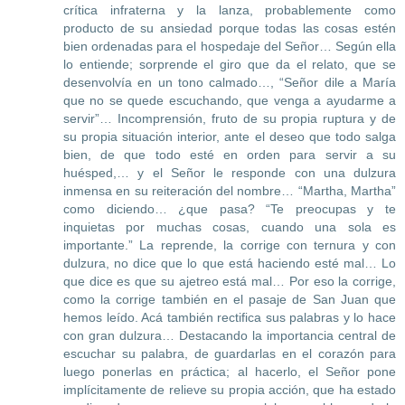
crítica infraterna y la lanza, probablemente como
producto de su ansiedad porque todas las cosas estén
bien ordenadas para el hospedaje del Señor… Según ella
lo entiende; sorprende el giro que da el relato, que se
desenvolvía en un tono calmado…, “Señor dile a María
que no se quede escuchando, que venga a ayudarme a
servir”… Incomprensión, fruto de su propia ruptura y de
su propia situación interior, ante el deseo que todo salga
bien, de que todo esté en orden para servir a su
huésped,… y el Señor le responde con una dulzura
inmensa en su reiteración del nombre… “Martha, Martha”
como diciendo… ¿que pasa? “Te preocupas y te
inquietas por muchas cosas, cuando una sola es
importante.” La reprende, la corrige con ternura y con
dulzura, no dice que lo que está haciendo esté mal… Lo
que dice es que su ajetreo está mal… Por eso la corrige,
como la corrige también en el pasaje de San Juan que
hemos leído. Acá también rectifica sus palabras y lo hace
con gran dulzura… Destacando la importancia central de
escuchar su palabra, de guardarlas en el corazón para
luego ponerlas en práctica; al hacerlo, el Señor pone
implícitamente de relieve su propia acción, que ha estado