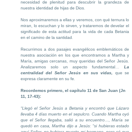
necesidad de plenitud para descubrir la grandeza de
nuestra identidad de hijas de Dios.
Nos aproximaremos a ellas y veremos, con qué ternura lo
miran, lo escuchan y lo sirven, y trataremos de develar el
significado de esta actitud para la vida de cada Betania
en el camino de la santidad.
Recurrimos a dos pasajes evangélicos emblemáticos de
nuestra asociación en los que encontramos a Martha y
María, amigas cercanas, muy queridas del Señor Jesús.
Analizaremos solo un aspecto fundamental…
La
centralidad del Señor Jesús en sus vidas,
que se
expresa claramente en su fe.
Recordemos primero, el capítulo 11 de San Juan (Jn
11, 17-43):
“Llegó el Señor Jesús a Betania y encontró que
L
ázaro
llevaba 4 días muerto en el sepulcro. Cuando Martha oyó
que el Señor llegaba, salió a su encuentro…, María se
quedó en casa, Martha dijo a Jesús: “si hubieras estado
aquí Señor, no hubiera muerto mi hermano, pero sé que