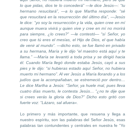
lo que pidas, dios te lo concederá” —le dice Jesús—: “tu
hermano resucitará”, —a lo que Martha responde: “sé
que resucitará en la resurrección del último día”, —Jesús
le dice: “yo soy la resurrección y la vida, quien cree en mí
aunque muera vivirá y quien vive y cree en mí no morirá
para siempre, ¿lo crees?” —le contestó— “sí Señor, yo
creo que tú eres el mesías, el Hijo de Dios, el que había
de venir al mundo”. —dicho esto, se fue llamó en privado
a su hermana, María y le dijo “el maestro está aquí y te
llama.” —María se levantó a toda prisa y se dirigió hacia
él. Cuando María llegó donde estaba Jesús, cayó a sus
pies y le dijo: “si hubieras estado aquí Señor, no hubiera
muerto mi hermano”. Al ver Jesús a María llorando y a los
judíos que la acompañaban, se estremeció por dentro…
Le dice Martha a Jesús: “Señor, ya huele mal, pues lleva
cuatro días muerto, le contesta Jesús… “¿no te dije que
si crees verás la gloria de Dios?” Dicho esto gritó con
fuerte voz: “
Láz
aro, sal afuera
«.
Lo primero y más importante, que resuena y llega a
nuestro espíritu, son las palabras del Señor Jesús, esas
palabras tan contundentes y centrales en nuestra fe “Yo